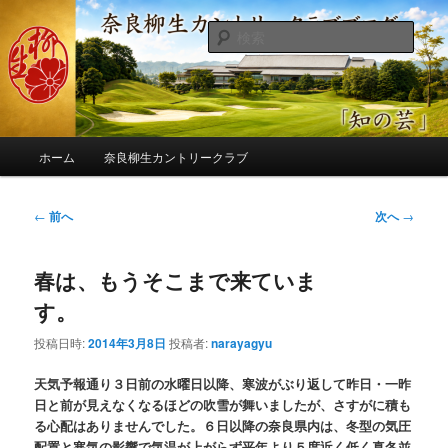
メ
季節の話題、クラブの出来事、コースの改修・更新作業、ゴルフに関する随
筆、喜怒哀楽などを気まぐれに発信します。
イ
検
ン
索
コ
奈良柳生カントリークラブ総支配人
ン
ブログ
テ
ン
メ
ツ
ホーム
奈良柳生カントリークラブ
イ
へ
ン
移
メ
投
←
前へ
次へ
→
動
ニ
稿
ュ
ナ
ー
春は、もうそこまで来ていま
ビ
ゲ
す。
ー
シ
投稿日時:
2014年3月8日
投稿者:
narayagyu
ョ
ン
天気予報通り３日前の水曜日以降、寒波がぶり返して昨日・一昨
日と前が見えなくなるほどの吹雪が舞いましたが、さすがに積も
る心配はありませんでした。６日以降の奈良県内は、冬型の気圧
配置と寒気の影響で気温が上がらず平年より５度近く低く真冬並