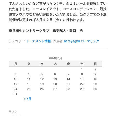
てふさわしいかなど雪がちらつく中、全１８ホールを視察してい
ただきました。コースレイアウト、コースコンディション、競技
運営ノウハウなど高い評価をいただきました。当クラブでの予選
開催が決定すれば８月１２日（火）に行われます。
奈良柳生カントリークラブ 総支配人・阪口 勇
カテゴリー:
トーナメント情報
作成者:
narayagyu
パーマリンク
2026年8月
月
火
水
木
金
土
日
1
2
3
4
5
6
7
8
9
10
11
12
13
14
15
16
17
18
19
20
21
22
23
24
25
26
27
28
29
30
31
« 7月
リンク