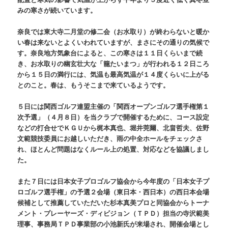
みの寒さが続いています。
奈良では東大寺二月堂の修二会（お水取り）が終わらないと暖か
い春は来ないとよくいわれていますが、まさにその通りの気候で
す。奈良地方気象台によると、この寒さは１１日くらいまで続
き、お水取りの幽玄壮大な「籠たいまつ」が行われる１２日ころ
から１５日の満行には、気温も最高気温が１４度くらいに上がる
とのこと。春は、もうそこまで来ているようです。
５日には関西ゴルフ連盟主催の「関西オープンゴルフ選手権第１
次予選」（４月８日）を当クラブで開催するために、コース設定
などの打合せでＫＧＵから梶本真也、堀井莞爾、北畠哲夫、佐野
文範競技委員にお越しいただき、雨の中全ホールをチェックさ
れ、ほとんど問題はなくルール上の処置、対応などを協議しまし
た。
また７日には日本女子プロゴルフ協会から今年度の「日本女子プ
ロゴルフ選手権」の予選２会場（東日本・西日本）の西日本会場
候補として推薦していただいた杉本真美プロと同協会からトーナ
メント・プレーヤーズ・ディビジョン（ＴＰＤ）担当の寺沢範美
理事、事務局ＴＰＤ事業部の小池新氏が来場され、開催会場とし