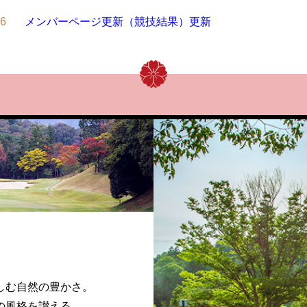
26
第25回日本スポーツマスターズ2025愛媛大会代表選手
26
メンバーページ更新（競技結果）更新
06
奈良県ゴルフ協会後援チーム対抗戦が行われました。
23
メンバーページ更新（競技結果）更新
06
奈良柳生ＣＣ創業者遠山利三の断片史
19
メンバーページ更新（競技結果）更新
ゴルフ場利用税免税について
18
メンバーページ更新（競技結果）更新
浴室のビニール袋は廃止しました
12
メンバーページ更新（競技結果）更新
永久債の意義について 代表取締役 遠山隆重
09
メンバーページ更新（競技結果）更新
しむ自然の豊かさ。
の風格を讃える、