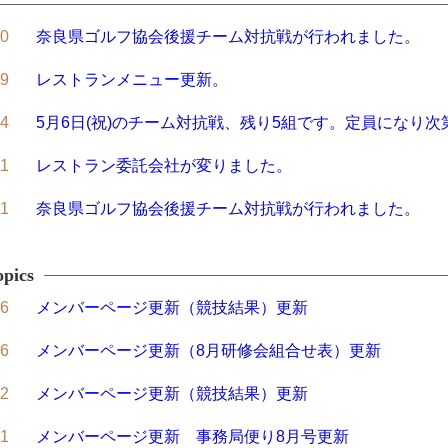
20
奈良県ゴルフ協会後援チーム対抗戦が行われました。
09
レストランメニュー更新。
14
5月6日(祝)のチーム対抗戦、残り5組です。定員になり
01
レストラン委託会社が変りました。
21
奈良県ゴルフ協会後援チーム対抗戦が行われました。
04
奈良柳生シニア＆レディースオープンコンペのお知らせ【
pics
20
奈良県ゴルフ協会後援チーム対抗戦が行われました。
06
メンバーページ更新（競技結果）更新
24
9月1日～5日までJGTOのQT1stが行われますのでエン
06
メンバーページ更新（8月研修会組合せ表）更新
15
奈良柳生ＣＣの創業３３年、再生２５年を振り返って
02
メンバーページ更新（競技結果）更新
21
奈良県ゴルフ協会後援チーム対抗戦が行われました。
01
メンバーページ更新 事務局便り8月号更新