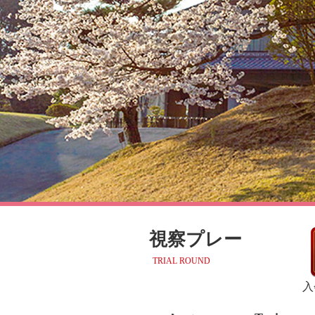
視察プレー
TRIAL ROUND
入