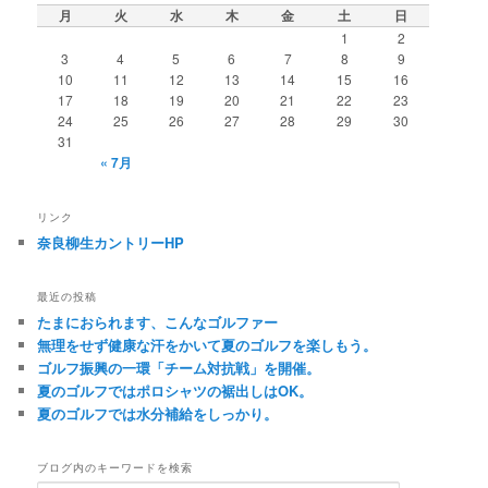
月
火
水
木
金
土
日
1
2
3
4
5
6
7
8
9
10
11
12
13
14
15
16
17
18
19
20
21
22
23
24
25
26
27
28
29
30
31
« 7月
リンク
奈良柳生カントリーHP
最近の投稿
たまにおられます、こんなゴルファー
無理をせず健康な汗をかいて夏のゴルフを楽しもう。
ゴルフ振興の一環「チーム対抗戦」を開催。
夏のゴルフではポロシャツの裾出しはOK。
夏のゴルフでは水分補給をしっかり。
ブログ内のキーワードを検索