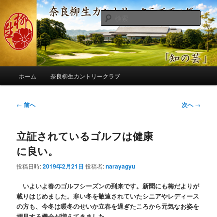
メ
季節の話題、クラブの出来事、コースの改修・更新作業、ゴルフに関する随
筆、喜怒哀楽などを気まぐれに発信します。
イ
検
ン
索
コ
奈良柳生カントリークラブ総支配人
ン
ブログ
テ
ン
メ
ツ
ホーム
奈良柳生カントリークラブ
イ
へ
ン
移
メ
投
←
前へ
次へ
→
動
ニ
稿
ュ
ナ
ー
立証されているゴルフは健康
ビ
ゲ
に良い。
ー
シ
投稿日時:
2019年2月21日
投稿者:
narayagyu
ョ
ン
いよいよ春のゴルフシーズンの到来です。新聞にも梅だよりが
載りはじめました。寒い冬を敬遠されていたシニアやレディース
の方も、今冬は暖冬のせいか立春を過ぎたころから元気なお姿を
拝見する機会が増えてきました。