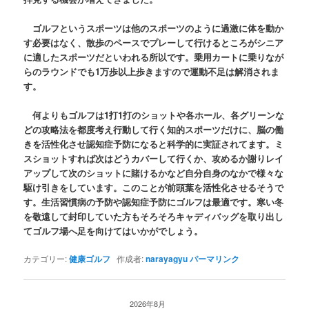
ゴルフというスポーツは他のスポーツのように過激に体を動か
す必要はなく、散歩のペースでプレーして行けるところがシニア
に適したスポーツだといわれる所以です。乗用カートに乗りなが
らのラウンドでも1万歩以上歩きますので運動不足は解消されま
す。
何よりもゴルフは1打1打のショットや各ホール、各グリーンな
どの攻略法を都度考え行動して行く知的スポーツだけに、脳の働
きを活性化させ認知症予防になると科学的に実証されてます。ミ
スショットすれば次はどうカバーして行くか、攻めるか謝りレイ
アップして次のショットに賭けるかなど自分自身のなかで様々な
駆け引きをしています。このことが前頭葉を活性化させるそうで
す。生活習慣病の予防や認知症予防にゴルフは最適です。寒い冬
を敬遠して封印していた方もそろそろキャディバッグを取り出し
てゴルフ場へ足を向けてはいかがでしょう。
カテゴリー:
健康ゴルフ
作成者:
narayagyu
パーマリンク
2026年8月