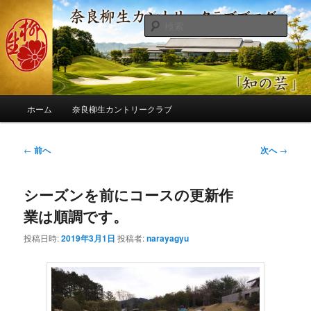
メ
季節の話題、クラブの出来事、コースの改修・更新作業、ゴルフに関する随
筆、喜怒哀楽などを気まぐれに発信します。
イ
検
ン
索
コ
奈良柳生カントリークラブ総支配人
ン
ブログ
テ
ン
メ
ツ
ホーム
奈良柳生カントリークラブ
イ
へ
ン
移
メ
投
←
前へ
次へ
→
動
ニ
稿
ュ
ナ
ー
シーズンを前にコースの更新作
ビ
ゲ
業は順調です。
ー
シ
投稿日時:
2019年3月1日
投稿者:
narayagyu
ョ
ン