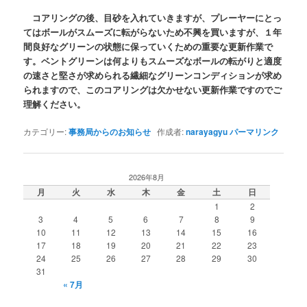
コアリングの後、目砂を入れていきますが、プレーヤーにとっ
てはボールがスムーズに転がらないため不興を買いますが、１年
間良好なグリーンの状態に保っていくための重要な更新作業で
す。ベントグリーンは何よりもスムーズなボールの転がりと適度
の速さと堅さが求められる繊細なグリーンコンディションが求め
られますので、このコアリングは欠かせない更新作業ですのでご
理解ください。
カテゴリー:
事務局からのお知らせ
作成者:
narayagyu
パーマリンク
2026年8月
月
火
水
木
金
土
日
1
2
3
4
5
6
7
8
9
10
11
12
13
14
15
16
17
18
19
20
21
22
23
24
25
26
27
28
29
30
31
« 7月