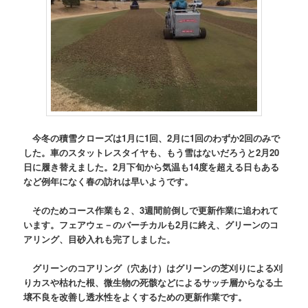
今冬の積雪クローズは1月に1回、2月に1回のわずか2回のみで
した。車のスタットレスタイヤも、もう雪はないだろうと2月20
日に履き替えました。2月下旬から気温も14度を超える日もある
など例年になく春の訪れは早いようです。
そのためコース作業も２、3週間前倒しで更新作業に追われて
います。フェアウェ－のバーチカルも2月に終え、グリーンのコ
アリング、目砂入れも完了しました。
グリーンのコアリング（穴あけ）はグリーンの芝刈りによる刈
りカスや枯れた根、微生物の死骸などによるサッチ層からなる土
壌不良を改善し透水性をよくするための更新作業です。