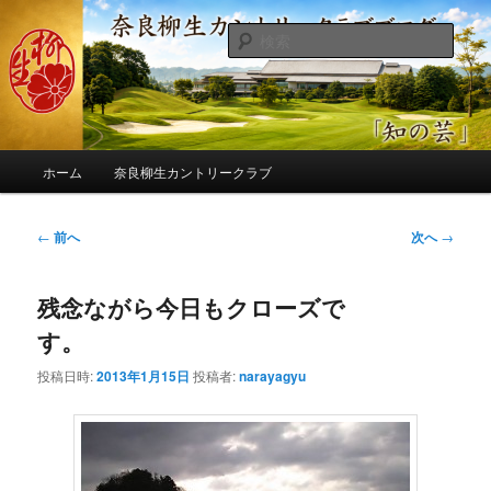
メ
季節の話題、クラブの出来事、コースの改修・更新作業、ゴルフに関する随
筆、喜怒哀楽などを気まぐれに発信します。
イ
検
ン
索
コ
奈良柳生カントリークラブ総支配人
ン
ブログ
テ
ン
メ
ツ
ホーム
奈良柳生カントリークラブ
イ
へ
ン
移
メ
投
←
前へ
次へ
→
動
ニ
稿
ュ
ナ
ー
残念ながら今日もクローズで
ビ
ゲ
す。
ー
シ
投稿日時:
2013年1月15日
投稿者:
narayagyu
ョ
ン