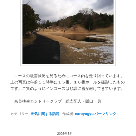
コースの融雪状況を見るためにコース内を走り回っています。
上の写真は午前１１時半に１５番、１６番ホールを撮影したもの
です。ご覧のようにインコースは順調に雪が融けてきています。
奈良柳生カントリークラブ 総支配人・阪口 勇
カテゴリー:
天気に関する話題
作成者:
narayagyu
パーマリンク
2026年8月