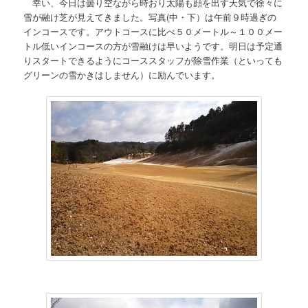
幸い、今日は曇り空ながら時おり太陽も顔を出す天気で徐々に
雪が融け芝が見えてきました。写真(中・下）は午前９時過ぎの
インコースです。アウトコースに比べ５０メートル～１００メー
トル低いインコースの方が雪融けは早いようです。明日は予定通
りスタートできるようにコーススタッフが除雪作業（といっても
グリーンの雪かきはしません）に励んでいます。