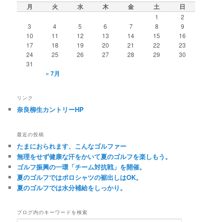
月
火
水
木
金
土
日
1
2
3
4
5
6
7
8
9
10
11
12
13
14
15
16
17
18
19
20
21
22
23
24
25
26
27
28
29
30
31
« 7月
リンク
奈良柳生カントリーHP
最近の投稿
たまにおられます、こんなゴルファー
無理をせず健康な汗をかいて夏のゴルフを楽しもう。
ゴルフ振興の一環「チーム対抗戦」を開催。
夏のゴルフではポロシャツの裾出しはOK。
夏のゴルフでは水分補給をしっかり。
ブログ内のキーワードを検索