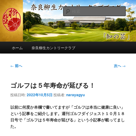
メ
季節の話題、クラブの出来事、コースの改修・更新作業、ゴルフに関する随
筆、喜怒哀楽などを気まぐれに発信します。
イ
検
ン
索
コ
奈良柳生カントリークラブ総支配人
ン
ブログ
テ
ン
メ
ツ
ホーム
奈良柳生カントリークラブ
イ
へ
ン
移
メ
投
←
前へ
次へ
→
動
ニ
稿
ュ
ナ
ー
ゴルフは５年寿命が延びる！
ビ
ゲ
投稿日時:
2022年10月5日
投稿者:
narayagyu
ー
シ
以前に何度か本欄で書いてますが「ゴルフは本当に健康に良い」
ョ
という記事をご紹介します。週刊ゴルフダイジェスト１０月１８
ン
日号で「ゴルフは５年寿命が延びる」という小記事が載ってまし
た。