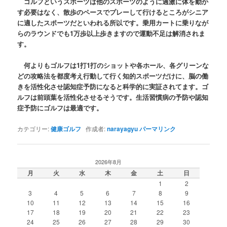
ゴルフというスポーツは他のスポーツのように過激に体を動か
す必要はなく、散歩のペースでプレーして行けるところがシニア
に適したスポーツだといわれる所以です。乗用カートに乗りなが
らのラウンドでも1万歩以上歩きますので運動不足は解消されま
す。
何よりもゴルフは1打1打のショットや各ホール、各グリーンな
どの攻略法を都度考え行動して行く知的スポーツだけに、脳の働
きを活性化させ認知症予防になると科学的に実証されてます。ゴ
ルフは前頭葉を活性化させるそうです。生活習慣病の予防や認知
症予防にゴルフは最適です。
カテゴリー:
健康ゴルフ
作成者:
narayagyu
パーマリンク
2026年8月
月
火
水
木
金
土
日
1
2
3
4
5
6
7
8
9
10
11
12
13
14
15
16
17
18
19
20
21
22
23
24
25
26
27
28
29
30