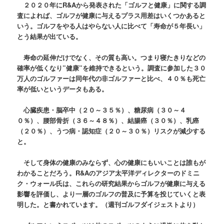
２０２０年にR&Aから発表された「ゴルフと健康」に関する調
査によれば、ゴルフが健康に与えるプラス用差はいくつかあると
いう。ゴルフをやる人はやらない人に比べて「寿命が５年長い」
とう結果が出ている。
寿命の延伸だけでなく、その質も高い。つまり寝たきりなどの
確率が低くなり”健康”を維持できるという。調査に参加した３０
万人のゴルファーは同年代の非ゴルファーと比べ、４０％も死亡
率が低いというデータもある。
心臓疾患・脳卒中（２０～３５％）、糖尿病（３０～４
０％）、腰部骨折（３６～４８％）、結腸癌（３０％）、乳癌
（２０％）、うつ病・認知症（２０～３０％）リスクが減少する
と。
そして身体の健康のみならず、心の健康にもいいことは誰もが
わかることだろう。R&Aのアジア太平洋ディレクターのドミニ
ク・ウォール氏は、これらの研究結果からゴルフが健康に与える
影響を評価し、より一層のゴルフの普及に予算を投じていくと表
明した。と書かれています。（週刊ゴルフダイジェストより）