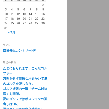
1
2
3
4
5
6
7
8
9
10
11
12
13
14
15
16
17
18
19
20
21
22
23
24
25
26
27
28
29
30
31
« 7月
リンク
奈良柳生カントリーHP
最近の投稿
たまにおられます、こんなゴル
ファー
無理をせず健康な汗をかいて夏
のゴルフを楽しもう。
ゴルフ振興の一環「チーム対抗
戦」を開催。
夏のゴルフではポロシャツの裾
出しはOK。
夏のゴルフでは水分補給をしっ