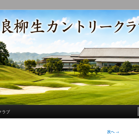
コースの改修・更新作業、ゴルフに関する随筆、喜怒哀楽などを気まぐ
トリークラブ総支配人ブログ
クラブ
次へ
→