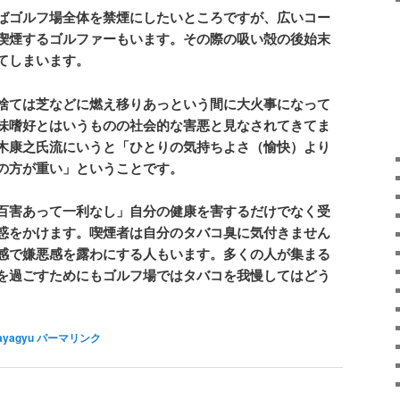
ばゴルフ場全体を禁煙にしたいところですが、広いコー
喫煙するゴルファーもいます。その際の吸い殻の後始末
てしまいます。
捨ては芝などに燃え移りあっという間に大火事になって
味嗜好とはいうものの社会的な害悪と見なされてきてま
木康之氏流にいうと「ひとりの気持ちよさ（愉快）より
の方が重い」ということです。
百害あって一利なし」自分の健康を害するだけでなく受
惑をかけます。喫煙者は自分のタバコ臭に気付きません
感で嫌悪感を露わにする人もいます。多くの人が集まる
を過ごすためにもゴルフ場ではタバコを我慢してはどう
ayagyu
パーマリンク