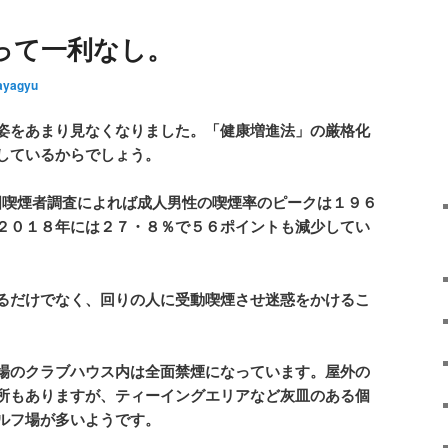
って一利なし。
ayagyu
姿をあまり見なくなりました。「健康増進法」の厳格化
しているからでしょう。
国喫煙者調査によれば成人男性の喫煙率のピークは１９６
２０１８年には２７・８％で５６ポイントも減少してい
るだけでなく、回りの人に受動喫煙させ迷惑をかけるこ
場のクラブハウス内は全面禁煙になっています。屋外の
所もありますが、ティーイングエリアなど灰皿のある個
ルフ場が多いようです。