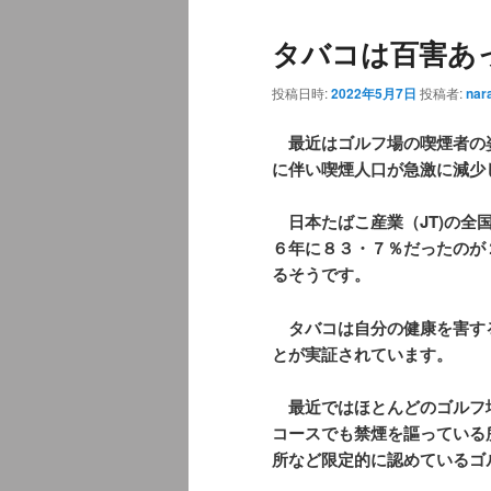
ュ
ナ
タバコは百害あ
ー
ビ
ゲ
投稿日時:
2022年5月7日
投稿者:
nar
ー
シ
最近はゴルフ場の喫煙者の
ョ
に伴い喫煙人口が急激に減少
ン
日本たばこ産業（JT)の全
６年に８３・７％だったのが
るそうです。
タバコは自分の健康を害す
とが実証されています。
最近ではほとんどのゴルフ
コースでも禁煙を謳っている
所など限定的に認めているゴ