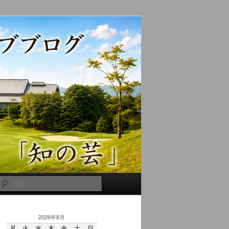
検
索
2026年8月
月
火
水
木
金
土
日