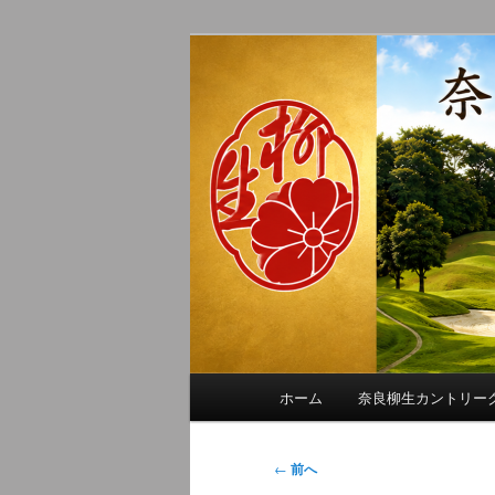
メ
季節の話題、クラブの出来事、
イ
れに発信します。
ン
奈良柳生カン
コ
ン
テ
ン
ツ
へ
移
動
メ
ホーム
奈良柳生カントリー
イ
ン
メ
投
←
前へ
ニ
稿