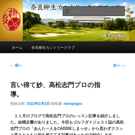
メ
季節の話題、クラブの出来事、コースの改修・更新作業、ゴルフに関する随
筆、喜怒哀楽などを気まぐれに発信します。
イ
検
ン
索
コ
奈良柳生カントリークラブ総支配人
ン
ブログ
テ
ン
メ
ツ
ホーム
奈良柳生カントリークラブ
イ
へ
ン
移
メ
投
←
前へ
次へ
→
動
ニ
稿
ュ
ナ
ー
言い得て妙、高松志門プロの指
ビ
ゲ
導。
ー
シ
投稿日時:
2022年2月3日
投稿者:
narayagyu
ョ
ン
１１月のブログで高松志門プロのレッスン記事を紹介しまし
た。結構反響がありました。今回もゴルフダイジェスト誌の高松
志門プロの「あんた一人をCADDIEしまっせ」から思わずクスッ
と笑うとともに的を射ててる記事があったので紹介します。