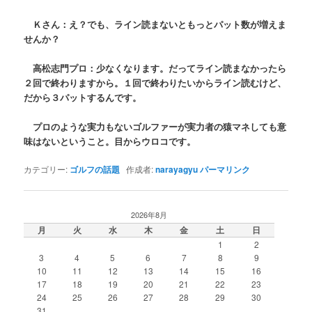
Ｋさん：え？でも、ライン読まないともっとパット数が増えま
せんか？
高松志門プロ：少なくなります。だってライン読まなかったら
２回で終わりますから。１回で終わりたいからライン読むけど、
だから３パットするんです。
プロのような実力もないゴルファーが実力者の猿マネしても意
味はないということ。目からウロコです。
カテゴリー:
ゴルフの話題
作成者:
narayagyu
パーマリンク
2026年8月
月
火
水
木
金
土
日
1
2
3
4
5
6
7
8
9
10
11
12
13
14
15
16
17
18
19
20
21
22
23
24
25
26
27
28
29
30
31