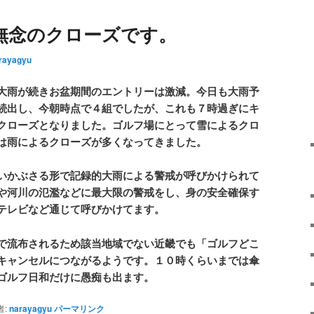
無念のクローズです。
rayagyu
大雨が続きお盆期間のエントリーは激減。今日も大雨予
続出し、今朝時点で４組でしたが、これも７時過ぎにキ
クローズとなりました。ゴルフ場にとって雪によるクロ
は雨によるクローズが多くなってきました。
いかぶさる形で記録的大雨による警戒が呼びかけられて
や河川の氾濫などに最大限の警戒をし、身の安全確保す
テレビなど通じて呼びかけてます。
で流布されるため該当地域でない近畿でも「ゴルフどこ
キャンセルにつながるようです。１０時くらいまでは傘
ゴルフ日和だけに愚痴も出ます。
者:
narayagyu
パーマリンク