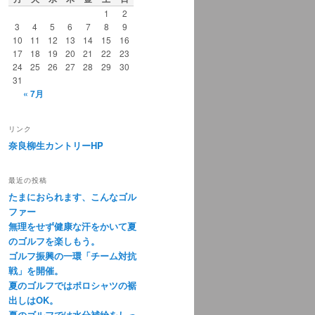
1
2
3
4
5
6
7
8
9
10
11
12
13
14
15
16
17
18
19
20
21
22
23
24
25
26
27
28
29
30
31
« 7月
リンク
奈良柳生カントリーHP
最近の投稿
たまにおられます、こんなゴル
ファー
無理をせず健康な汗をかいて夏
のゴルフを楽しもう。
ゴルフ振興の一環「チーム対抗
戦」を開催。
夏のゴルフではポロシャツの裾
出しはOK。
夏のゴルフでは水分補給をしっ