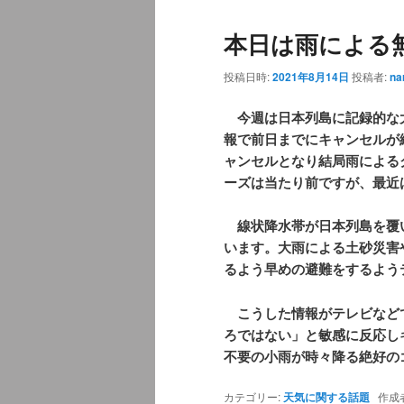
ュ
ナ
本日は雨による
ー
ビ
ゲ
投稿日時:
2021年8月14日
投稿者:
na
ー
シ
今週は日本列島に記録的な
ョ
報で前日までにキャンセルが
ン
ャンセルとなり結局雨による
ーズは当たり前ですが、最近
線状降水帯が日本列島を覆
います。大雨による土砂災害
るよう早めの避難をするよう
こうした情報がテレビなど
ろではない」と敏感に反応し
不要の小雨が時々降る絶好の
カテゴリー:
天気に関する話題
作成