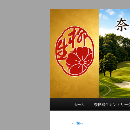
メ
季節の話題、クラブの出来事、
イ
れに発信します。
ン
奈良柳生カン
コ
ン
テ
ン
ツ
へ
移
動
メ
ホーム
奈良柳生カントリー
イ
ン
メ
投
←
前へ
ニ
稿