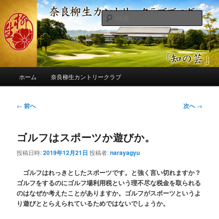
メ
季節の話題、クラブの出来事、コースの改修・更新作業、ゴルフに関する随
筆、喜怒哀楽などを気まぐれに発信します。
イ
検
ン
索
コ
奈良柳生カントリークラブ総支配人
ン
ブログ
テ
ン
メ
ツ
ホーム
奈良柳生カントリークラブ
イ
へ
ン
移
メ
投
←
前へ
次へ
→
動
ニ
稿
ュ
ナ
ー
ゴルフはスポーツか遊びか。
ビ
ゲ
投稿日時:
2019年12月21日
投稿者:
narayagyu
ー
シ
ゴルフはれっきとしたスポーツです。と強く言い切れますか？
ョ
ゴルフをするのにゴルフ場利用税という理不尽な税金を取られる
ン
のはなぜか考えたことがありますか。ゴルフがスポーツというよ
り遊びととらえられているためではないでしょうか。