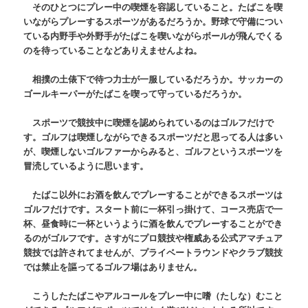
そのひとつにプレー中の喫煙を容認していること。たばこを喫
いながらプレーするスポーツがあるだろうか。野球で守備につい
ている内野手や外野手がたばこを喫いながらボールが飛んでくる
のを待っていることなどありえませんよね。
相撲の土俵下で待つ力士が一服しているだろうか。サッカーの
ゴールキーパーがたばこを喫って守っているだろうか。
スポーツで競技中に喫煙を認められているのはゴルフだけで
す。ゴルフは喫煙しながらできるスポーツだと思ってる人は多い
が、喫煙しないゴルファーからみると、ゴルフというスポーツを
冒涜しているように思います。
たばこ以外にお酒を飲んでプレーすることができるスポーツは
ゴルフだけです。スタート前に一杯引っ掛けて、コース売店で一
杯、昼食時に一杯というように酒を飲んでプレーすることができ
るのがゴルフです。さすがにプロ競技や権威ある公式アマチュア
競技では許されてませんが、プライベートラウンドやクラブ競技
では禁止を謳ってるゴルフ場はありません。
こうしたたばこやアルコールをプレー中に嗜（たしな）むこと