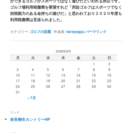
ができるゴルフがスポーツではなく遊びだといわれる所以です。
ゴルフ場利用税撤廃を要望すれど「所詮ゴルフはスポーツでなく
担税能力のある金持ちの遊びだ」と思われており２０２０年度も
利用税撤廃は見送られました。
カテゴリー:
ゴルフの話題
作成者:
narayagyu
パーマリンク
2026年8月
月
火
水
木
金
土
日
1
2
3
4
5
6
7
8
9
10
11
12
13
14
15
16
17
18
19
20
21
22
23
24
25
26
27
28
29
30
31
« 7月
リンク
奈良柳生カントリーHP