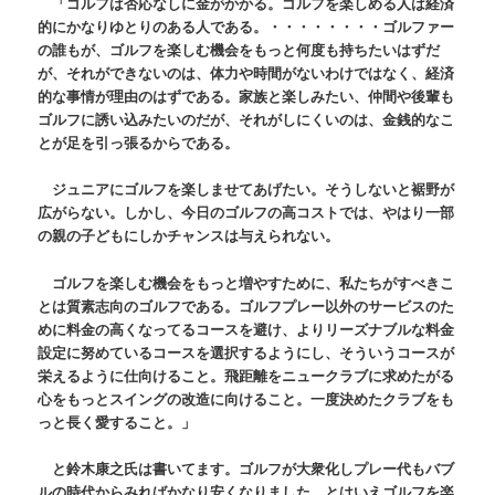
「ゴルフは否応なしに金がかかる。ゴルフを楽しめる人は経済
的にかなりゆとりのある人である。・・・・・・・・ゴルファー
の誰もが、ゴルフを楽しむ機会をもっと何度も持ちたいはずだ
が、それができないのは、体力や時間がないわけではなく、経済
的な事情が理由のはずである。家族と楽しみたい、仲間や後輩も
ゴルフに誘い込みたいのだが、それがしにくいのは、金銭的なこ
とが足を引っ張るからである。
ジュニアにゴルフを楽しませてあげたい。そうしないと裾野が
広がらない。しかし、今日のゴルフの高コストでは、やはり一部
の親の子どもにしかチャンスは与えられない。
ゴルフを楽しむ機会をもっと増やすために、私たちがすべきこ
とは質素志向のゴルフである。ゴルフプレー以外のサービスのた
めに料金の高くなってるコースを避け、よりリーズナブルな料金
設定に努めているコースを選択するようにし、そういうコースが
栄えるように仕向けること。飛距離をニュークラブに求めたがる
心をもっとスイングの改造に向けること。一度決めたクラブをも
っと長く愛すること。」
と鈴木康之氏は書いてます。ゴルフが大衆化しプレー代もバブ
ルの時代からみればかなり安くなりました。とはいえゴルフを楽