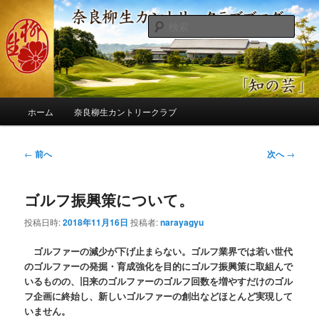
メ
季節の話題、クラブの出来事、コースの改修・更新作業、ゴルフに関する随
筆、喜怒哀楽などを気まぐれに発信します。
イ
検
ン
索
コ
奈良柳生カントリークラブ総支配人
ン
ブログ
テ
ン
メ
ツ
ホーム
奈良柳生カントリークラブ
イ
へ
ン
移
メ
投
←
前へ
次へ
→
動
ニ
稿
ュ
ナ
ー
ゴルフ振興策について。
ビ
ゲ
投稿日時:
2018年11月16日
投稿者:
narayagyu
ー
シ
ゴルファーの減少が下げ止まらない。ゴルフ業界では若い世代
ョ
のゴルファーの発掘・育成強化を目的にゴルフ振興策に取組んで
ン
いるものの、旧来のゴルファーのゴルフ回数を増やすだけのゴル
フ企画に終始し、新しいゴルファーの創出などほとんど実現して
いません。