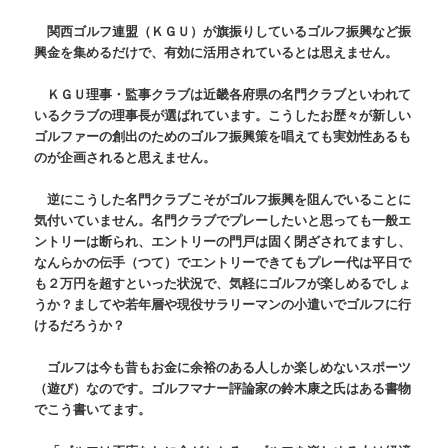
関西ゴルフ連盟（ＫＧＵ）が旗振りしているゴルフ振興など振
興金を集めるだけで、有効に活用されているとは思えません。
ＫＧＵ理事・監事クラブは近畿各府県の名門クラブといわれて
いるクラブの理事長が選ばれています。こうしたお歴々が新しい
ゴルファーの創出のためのゴルフ振興策を唱えても実効性あるも
のが企画されると思えません。
逆にこうした名門クラブこそがゴルフ振興を阻んでいることに
気付いていません。名門クラブでプレーしたいと思っても一般エ
ントリーは断られ、エントリーの門戸は固く閉ざされてますし、
なんらかの伝手（つて）でエントリーできてもプレー代は平日で
も２万円を超すといった状況で、気軽にゴルフが楽しめるでしょ
うか？ましてや若年層や現役サラリーマンの小遣いでゴルフに行
けるだろうか？
ゴルフは今も昔もお金に余裕のある人しか楽しめないスポーツ
（遊び）なのです。ゴルフマナー評論家の鈴木康之氏はある書物
でこう書いてます。