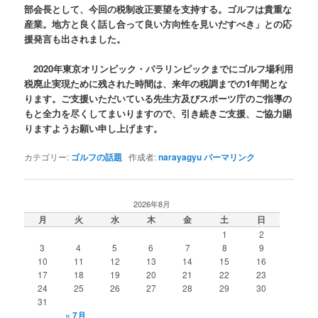
部会長として、今回の税制改正要望を支持する。ゴルフは貴重な
産業。地方と良く話し合って良い方向性を見いだすべき」との応
援発言も出されました。
2020年東京オリンピック・パラリンピックまでにゴルフ場利用
税廃止実現ために残された時間は、来年の税調までの1年間とな
ります。ご支援いただいている先生方及びスポーツ庁のご指導の
もと全力を尽くしてまいりますので、引き続きご支援、ご協力賜
りますようお願い申し上げます。
カテゴリー:
ゴルフの話題
作成者:
narayagyu
パーマリンク
2026年8月
月
火
水
木
金
土
日
1
2
3
4
5
6
7
8
9
10
11
12
13
14
15
16
17
18
19
20
21
22
23
24
25
26
27
28
29
30
31
« 7月