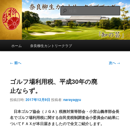
メ
季節の話題、クラブの出来事、コースの改修・更新作業、ゴルフに関する随
筆、喜怒哀楽などを気まぐれに発信します。
イ
検
ン
索
コ
奈良柳生カントリークラブ総支配人
ン
ブログ
テ
ン
メ
ツ
ホーム
奈良柳生カントリークラブ
イ
へ
ン
移
メ
投
←
前へ
次へ
→
動
ニ
稿
ュ
ナ
ー
ゴルフ場利用税、平成30年の廃
ビ
ゲ
止ならず。
ー
シ
投稿日時:
2017年12月9日
投稿者:
narayagyu
ョ
ン
日本ゴルフ協会（ＪＧＡ）税務対策等部会・小宮山義孝部会長
名でゴルフ場利用税に関する自民党税制調査会小委員会の結果に
ついてＦＡＸが本日届きましたので全文ご紹介します。