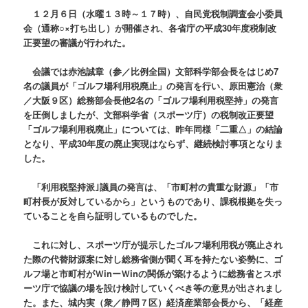
１２月６日（水曜１３時～１７時）、自民党税制調査会小委員
会（通称○×打ち出し）が開催され、各省庁の平成30年度税制改
正要望の審議が行われた。
会議では赤池誠章（参／比例全国）文部科学部会長をはじめ7
名の議員が「ゴルフ場利用税廃止」の発言を行い、原田憲治（衆
／大阪９区）総務部会長他2名の「ゴルフ場利用税堅持」の発言
を圧倒しましたが、文部科学省（スポーツ庁）の税制改正要望
「ゴルフ場利用税廃止」については、昨年同様「二重△」の結論
となり、平成30年度の廃止実現はならず、継続検討事項となりま
した。
「利用税堅持派｣議員の発言は、「市町村の貴重な財源」「市
町村長が反対しているから」というものであり、課税根拠を失っ
ていることを自ら証明しているものでした。
これに対し、スポーツ庁が提示したゴルフ場利用税が廃止され
た際の代替財源案に対し総務省側が聞く耳を持たない姿勢に、ゴ
ルフ場と市町村がＷinーＷinの関係が築けるように総務省とスポ
ーツ庁で協議の場を設け検討していくべき等の意見が出されまし
た。また、城内実（衆／静岡７区）経済産業部会長から、「経産