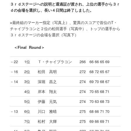
３ｒｄステージへの説明と通過証が渡され、上位の選手から３ｒ
ｄの会場を選択し、長い４日間は終了しました。
※最終組のマーカー指定（写真上）、驚異のスコアで首位のT・
チャイプラコンと２位の松田選手（写真中）、トップの選手から
３ｒｄステージの会場を選択（写真下）
＜Final Round＞
－22
1位
Ｔ・チャイプラコン
266 66 66 65 69
－16
2位
松田 高明
272 68 72 65 67
－14
3位
深堀 昌之
274 69 70 68 67
4位
岸本 翔太
274 70 65 68 71
5位
伊藤 元気
274 70 63 68 73
－13
6位
川口 雅晴
275 68 66 71 70
7位
松村 大輝
275 69 66 69 71