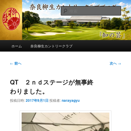
メ
季節の話題、クラブの出来事、コースの改修・更新作業、ゴルフに関する随
筆、喜怒哀楽などを気まぐれに発信します。
イ
検
ン
索
コ
奈良柳生カントリークラブ総支配人
ン
ブログ
テ
ン
メ
ツ
ホーム
奈良柳生カントリークラブ
イ
へ
ン
移
メ
投
←
前へ
次へ
→
動
ニ
稿
ュ
ナ
ー
QT ２ｎｄステージが無事終
ビ
ゲ
わりました。
ー
シ
投稿日時:
2017年9月1日
投稿者:
narayagyu
ョ
ン