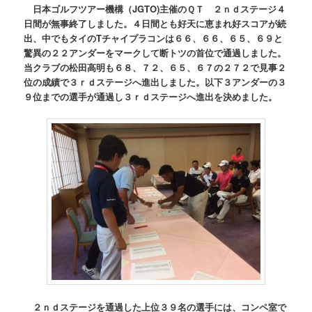
日本ゴルフツアー機構（JGTO)主催のＱＴ ２ｎｄステージ４
日間が無事終了しました。４日間とも好天に恵まれ好スコアが続
出、中でもタイのTチャイプラコンは６６、６６、６５、６９と
驚異の２２アンダーをマークして断トツの首位で通過しました。
当クラブの松田高明も６８、７２、６５、６７の２７２で見事２
位の成績で３ｒｄステージへ進出しました。以下３アンダーの３
９位までの選手が通過し３ｒｄステージへ進出を決めました。
２ｎｄステージを通過した上位３９名の選手には、コンペ室で