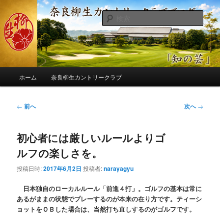
メ
季節の話題、クラブの出来事、コースの改修・更新作業、ゴルフに関する随
筆、喜怒哀楽などを気まぐれに発信します。
イ
検
ン
索
コ
奈良柳生カントリークラブ総支配人
ン
ブログ
テ
ン
メ
ツ
ホーム
奈良柳生カントリークラブ
イ
へ
ン
移
メ
投
←
前へ
次へ
→
動
ニ
稿
ュ
ナ
ー
初心者には厳しいルールよりゴ
ビ
ゲ
ルフの楽しさを。
ー
シ
投稿日時:
2017年6月2日
投稿者:
narayagyu
ョ
ン
日本独自のローカルルール「前進４打」。ゴルフの基本は常に
あるがままの状態でプレーするのが本来の在り方です。ティーシ
ョットをＯＢした場合は、当然打ち直しするのがゴルフです。