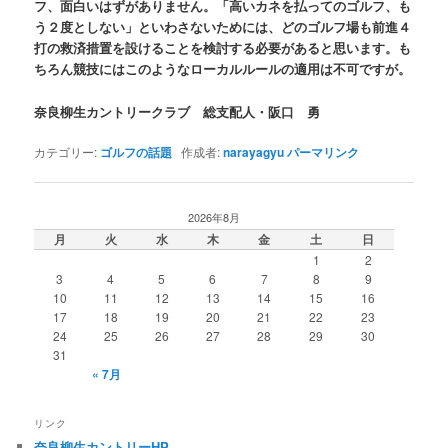
フ、面白いはずがありません。「高いカネを払ってのゴルフ、も
う２度としない」といわさないためには、どのゴルフ場も前進４
打の救済措置を設けることを検討する必要があると思います。も
ちろん競技にはこのようなローカルルールの適用は不可ですが。
奈良柳生カントリークラブ 総支配人・阪口 勇
カテゴリー:
ゴルフの話題
作成者:
narayagyu
パーマリンク
2026年8月
月
火
水
木
金
土
日
1
2
3
4
5
6
7
8
9
10
11
12
13
14
15
16
17
18
19
20
21
22
23
24
25
26
27
28
29
30
31
« 7月
リンク
奈良柳生カントリーHP