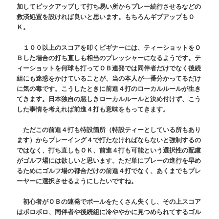
加してピックアップして打ち易い所からプレー続行させるなどの
救済処置を設ければ良いと思います。もちろんギブアップもＯ
Ｋ。
１００以上のスコアを叩くビギナーには、ティーショットをＯ
Ｂした場合の打ち直しも相当のプレッシャーになるようです。テ
ィーショットを何球も打ってＯＢ連発では同伴者だけでなく後続
組にも迷惑をかけていることが、当の本人が一番分かってるだけ
に気の毒です。こうしたときに前進４打のローカルルールが生き
てきます。日本独自の悪しきローカルルールと決め付けず、こう
した事情を考えれば前進４打も意味をもってきます。
ただこの前進４打も特設箇所（特設ティーとしている所もあり
ます）からプレーイング４で打たなければならないと強制するの
ではなく、打ち直しもＯＫ、前進４打も可能という選択性の配慮
がゴルフ場には欲しいと思います。ただ単にプレーの進行を早め
るためにゴルフ場の都合だけの前進４打でなく、あくまでもプレ
ーヤーに選択させるようにしたいですね。
初心者がＯＢの連発でボールをたくさん失くし、その上スコア
はボロボロ、同伴者や後続組に冷ややかに見つめられてするゴル