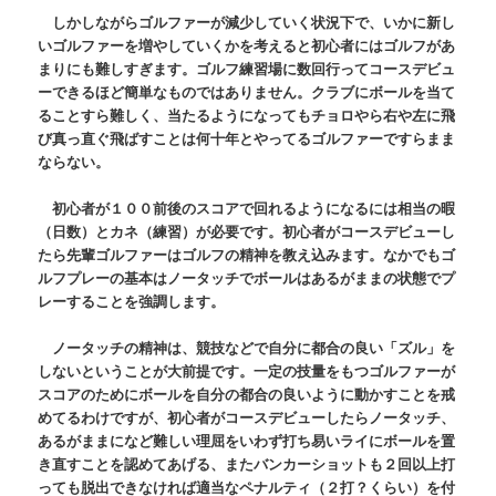
しかしながらゴルファーが減少していく状況下で、いかに新し
いゴルファーを増やしていくかを考えると初心者にはゴルフがあ
まりにも難しすぎます。ゴルフ練習場に数回行ってコースデビュ
ーできるほど簡単なものではありません。クラブにボールを当て
ることすら難しく、当たるようになってもチョロやら右や左に飛
び真っ直ぐ飛ばすことは何十年とやってるゴルファーですらまま
ならない。
初心者が１００前後のスコアで回れるようになるには相当の暇
（日数）とカネ（練習）が必要です。初心者がコースデビューし
たら先輩ゴルファーはゴルフの精神を教え込みます。なかでもゴ
ルフプレーの基本はノータッチでボールはあるがままの状態でプ
レーすることを強調します。
ノータッチの精神は、競技などで自分に都合の良い「ズル」を
しないということが大前提です。一定の技量をもつゴルファーが
スコアのためにボールを自分の都合の良いように動かすことを戒
めてるわけですが、初心者がコースデビューしたらノータッチ、
あるがままになど難しい理屈をいわず打ち易いライにボールを置
き直すことを認めてあげる、またバンカーショットも２回以上打
っても脱出できなければ適当なペナルティ（２打？くらい）を付