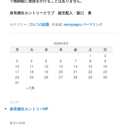
で後続組に迷惑をかけることはありません。
奈良柳生カントリークラブ 総支配人・阪口 勇
カテゴリー:
ゴルフの話題
作成者:
narayagyu
パーマリンク
2026年8月
月
火
水
木
金
土
日
1
2
3
4
5
6
7
8
9
10
11
12
13
14
15
16
17
18
19
20
21
22
23
24
25
26
27
28
29
30
31
« 7月
リンク
奈良柳生カントリーHP
最近の投稿