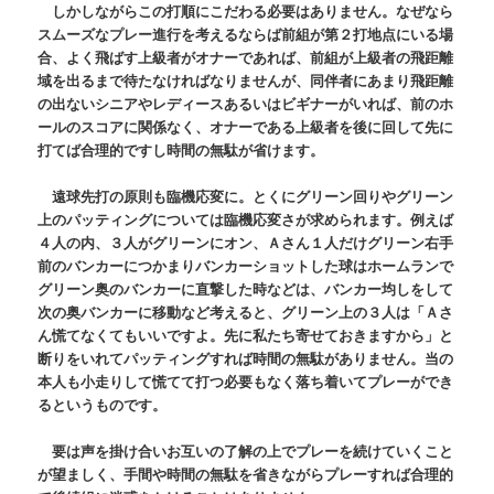
しかしながらこの打順にこだわる必要はありません。なぜなら
スムーズなプレー進行を考えるならば前組が第２打地点にいる場
合、よく飛ばす上級者がオナーであれば、前組が上級者の飛距離
域を出るまで待たなければなりませんが、同伴者にあまり飛距離
の出ないシニアやレディースあるいはビギナーがいれば、前のホ
ールのスコアに関係なく、オナーである上級者を後に回して先に
打てば合理的ですし時間の無駄が省けます。
遠球先打の原則も臨機応変に。とくにグリーン回りやグリーン
上のパッティングについては臨機応変さが求められます。例えば
４人の内、３人がグリーンにオン、Ａさん１人だけグリーン右手
前のバンカーにつかまりバンカーショットした球はホームランで
グリーン奥のバンカーに直撃した時などは、バンカー均しをして
次の奥バンカーに移動など考えると、グリーン上の３人は「Ａさ
ん慌てなくてもいいですよ。先に私たち寄せておきますから」と
断りをいれてパッティングすれば時間の無駄がありません。当の
本人も小走りして慌てて打つ必要もなく落ち着いてプレーができ
るというものです。
要は声を掛け合いお互いの了解の上でプレーを続けていくこと
が望ましく、手間や時間の無駄を省きながらプレーすれば合理的