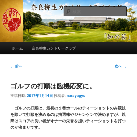
メ
季節の話題、クラブの出来事、コースの改修・更新作業、ゴルフに関する随
筆、喜怒哀楽などを気まぐれに発信します。
イ
検
ン
索
コ
奈良柳生カントリークラブ総支配人
ン
ブログ
テ
ン
メ
ツ
ホーム
奈良柳生カントリークラブ
イ
へ
ン
移
メ
投
←
前へ
次へ
→
動
ニ
稿
ュ
ナ
ー
ゴルフの打順は臨機応変に。
ビ
ゲ
投稿日時:
2017年1月14日
投稿者:
narayagyu
ー
シ
ゴルフの打順は、最初の１番ホールのティーショットのみ競技
ョ
を除いて打順を決めるのは抽選棒やジャンケンで決めますが、以
ン
降はスコアの良い者がオナーの栄誉を担いティーショットを打つ
のが決まりです。