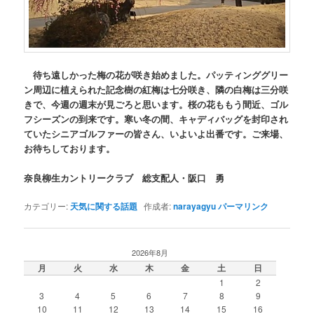
待ち遠しかった梅の花が咲き始めました。パッティンググリー
ン周辺に植えられた記念樹の紅梅は七分咲き、隣の白梅は三分咲
きで、今週の週末が見ごろと思います。桜の花ももう間近、ゴル
フシーズンの到来です。寒い冬の間、キャディバッグを封印され
ていたシニアゴルファーの皆さん、いよいよ出番です。ご来場、
お待ちしております。
奈良柳生カントリークラブ 総支配人・阪口 勇
カテゴリー:
天気に関する話題
作成者:
narayagyu
パーマリンク
2026年8月
月
火
水
木
金
土
日
1
2
3
4
5
6
7
8
9
10
11
12
13
14
15
16