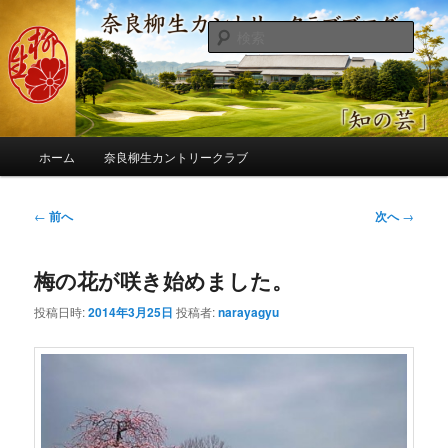
メ
季節の話題、クラブの出来事、コースの改修・更新作業、ゴルフに関する随
筆、喜怒哀楽などを気まぐれに発信します。
イ
検
ン
索
コ
奈良柳生カントリークラブ総支配人
ン
ブログ
テ
ン
メ
ツ
ホーム
奈良柳生カントリークラブ
イ
へ
ン
移
メ
投
←
前へ
次へ
→
動
ニ
稿
ュ
ナ
ー
梅の花が咲き始めました。
ビ
ゲ
投稿日時:
2014年3月25日
投稿者:
narayagyu
ー
シ
ョ
ン