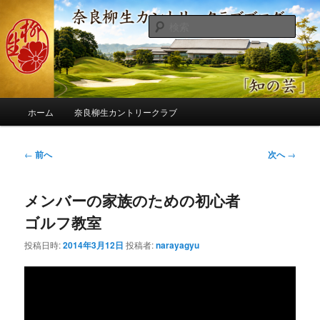
メ
季節の話題、クラブの出来事、コースの改修・更新作業、ゴルフに関する随
筆、喜怒哀楽などを気まぐれに発信します。
イ
検
ン
索
コ
奈良柳生カントリークラブ総支配人
ン
ブログ
テ
ン
メ
ツ
ホーム
奈良柳生カントリークラブ
イ
へ
ン
移
メ
投
←
前へ
次へ
→
動
ニ
稿
ュ
ナ
ー
メンバーの家族のための初心者
ビ
ゲ
ゴルフ教室
ー
シ
投稿日時:
2014年3月12日
投稿者:
narayagyu
ョ
ン