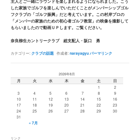
主人とご一緒にラウンドを楽しまれるようになられました。こう
した家族でゴルフを楽しんでいただくことがメンバーシップゴル
フクラブの「ゴルフ振興」だと考えています。この村岸プロの
「メンバーの家族のための初心者ゴルフ教室」の映像を撮影して
もらいましたので動画ＵＰします。ご覧ください。
奈良柳生カントリークラブ 総支配人・阪口 勇
カテゴリー:
クラブの話題
作成者:
narayagyu
パーマリンク
2026年8月
月
火
水
木
金
土
日
1
2
3
4
5
6
7
8
9
10
11
12
13
14
15
16
17
18
19
20
21
22
23
24
25
26
27
28
29
30
31
« 7月
リンク