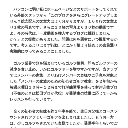
パソコンに弱い私にホームページなどのサポートをしてくれて
いる外部スタッフから「このブログをさらにグレードアップしま
せん？総支配人の文章力はよく分かりますが、１００行の文章よ
り１枚の写真です。さらに１０枚の写真より３０秒の動画です
よ、今の時代は。一度動画を挿入するブログに挑戦しません
か？」との提案がありました。問題は何を題材にいつ撮影するか
です。考えるよりはまず行動、とにかく櫂より始めよの言葉通り
実験的にやってみることにしました。
ゴルフ業界で頭を悩ませているゴルフ振興、即ちゴルファーの
減少を食い止め、いかにゴルファーを増やすかですが、当クラブ
ではメンバーの家族、とりわけメンバーの奥様やご子息を対象と
した「メンバーの家族のための初心者ゴルフ教室」を２年前から
毎週火曜日１０時～１２時まで打球練習場を使って村岸充雄プロ
（不在のときは松田プロが代役）が受講生の技量に応じて一から
レッスンを行っています。
全くの初心者の姉妹も約１年半を経て、先日お父様とコースラ
ウンドされファミリーゴルフを楽しまれましたし、もうお一方
は、少しゴルフをされていた奥様でしたが、受講半年くらいでご