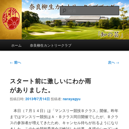
メ
季節の話題、クラブの出来事、コースの改修・更新作業、ゴルフに関する随
筆、喜怒哀楽などを気まぐれに発信します。
イ
検
ン
索
コ
奈良柳生カントリークラブ総支配人
ン
ブログ
テ
ン
メ
ツ
ホーム
奈良柳生カントリークラブ
イ
へ
ン
移
メ
投
←
前へ
次へ
→
動
ニ
稿
ュ
ナ
ー
スタート前に激しいにわか雨
ビ
ゲ
がありました。
ー
シ
投稿日時:
2013年7月14日
投稿者:
narayagyu
ョ
ン
本日（７月１４日）は「マンスリー競技Ｂクラス」開催。昨年
まではマンスリー競技はＡ・Ｂクラス同日開催でしたが、Ｂクラ
スの参加者が増えてきたため、キャンセル待ちが出るようになり
ました。このため競技委員会で検討した結果、冬場のシーズンオ