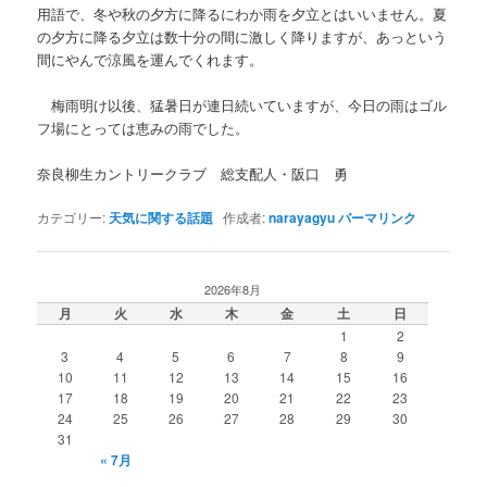
用語で、冬や秋の夕方に降るにわか雨を夕立とはいいません。夏
の夕方に降る夕立は数十分の間に激しく降りますが、あっという
間にやんで涼風を運んでくれます。
梅雨明け以後、猛暑日が連日続いていますが、今日の雨はゴル
フ場にとっては恵みの雨でした。
奈良柳生カントリークラブ 総支配人・阪口 勇
カテゴリー:
天気に関する話題
作成者:
narayagyu
パーマリンク
2026年8月
月
火
水
木
金
土
日
1
2
3
4
5
6
7
8
9
10
11
12
13
14
15
16
17
18
19
20
21
22
23
24
25
26
27
28
29
30
31
« 7月