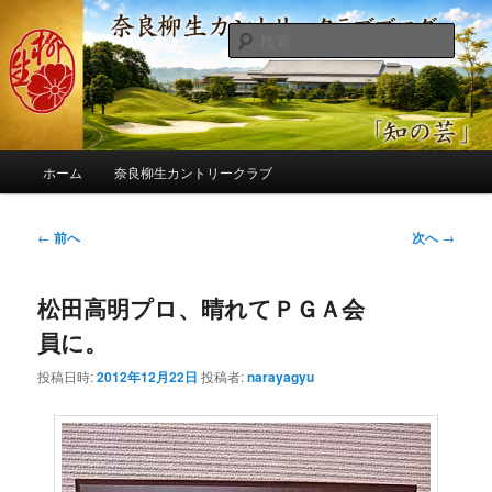
メ
季節の話題、クラブの出来事、コースの改修・更新作業、ゴルフに関する随
筆、喜怒哀楽などを気まぐれに発信します。
イ
検
ン
索
コ
奈良柳生カントリークラブ総支配人
ン
ブログ
テ
ン
メ
ツ
ホーム
奈良柳生カントリークラブ
イ
へ
ン
移
メ
投
←
前へ
次へ
→
動
ニ
稿
ュ
ナ
ー
松田高明プロ、晴れてＰＧＡ会
ビ
ゲ
員に。
ー
シ
投稿日時:
2012年12月22日
投稿者:
narayagyu
ョ
ン