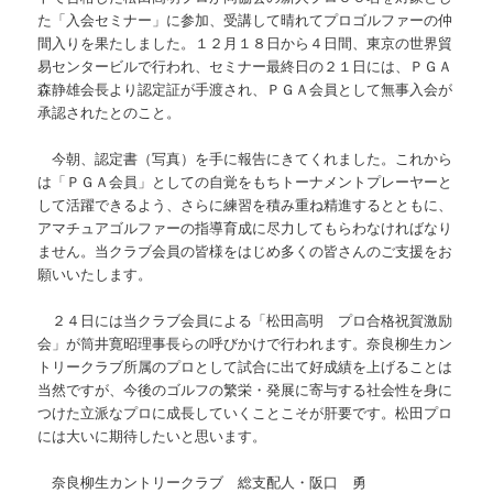
た「入会セミナー」に参加、受講して晴れてプロゴルファーの仲
間入りを果たしました。１２月１８日から４日間、東京の世界貿
易センタービルで行われ、セミナー最終日の２１日には、ＰＧＡ
森静雄会長より認定証が手渡され、ＰＧＡ会員として無事入会が
承認されたとのこと。
今朝、認定書（写真）を手に報告にきてくれました。これから
は「ＰＧＡ会員」としての自覚をもちトーナメントプレーヤーと
して活躍できるよう、さらに練習を積み重ね精進するとともに、
アマチュアゴルファーの指導育成に尽力してもらわなければなり
ません。当クラブ会員の皆様をはじめ多くの皆さんのご支援をお
願いいたします。
２４日には当クラブ会員による「松田高明 プロ合格祝賀激励
会」が筒井寛昭理事長らの呼びかけで行われます。奈良柳生カン
トリークラブ所属のプロとして試合に出て好成績を上げることは
当然ですが、今後のゴルフの繁栄・発展に寄与する社会性を身に
つけた立派なプロに成長していくことこそが肝要です。松田プロ
には大いに期待したいと思います。
奈良柳生カントリークラブ 総支配人・阪口 勇