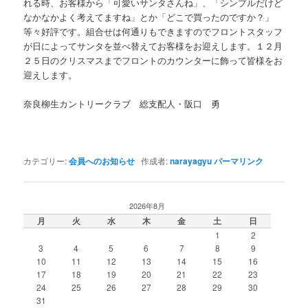
れる時、お客様から「可愛いサンタさんね」、「シンプルだけど
なかなかよく考えてますね」とか「どこで買ったのですか？」
等々好評です。組合せは何通りもできますのでフロントスタッフ
が日によってサンタを並べ替えてお客様をお迎えします。１２月
２５日のクリスマスまでフロントのカウンターに飾って皆様をお
迎えします。
奈良柳生カントリークラブ 総支配人・阪口 勇
カテゴリー:
会員へのお知らせ
作成者:
narayagyu
パーマリンク
2026年8月
月
火
水
木
金
土
日
1
2
3
4
5
6
7
8
9
10
11
12
13
14
15
16
17
18
19
20
21
22
23
24
25
26
27
28
29
30
31