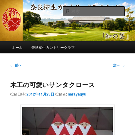
メ
季節の話題、クラブの出来事、コースの改修・更新作業、ゴルフに関する随
筆、喜怒哀楽などを気まぐれに発信します。
イ
検
ン
索
コ
奈良柳生カントリークラブ総支配人
ン
ブログ
テ
ン
メ
ツ
ホーム
奈良柳生カントリークラブ
イ
へ
ン
移
メ
投
←
前へ
次へ
→
動
ニ
稿
ュ
ナ
ー
木工の可愛いサンタクロース
ビ
ゲ
投稿日時:
2012年11月23日
投稿者:
narayagyu
ー
シ
ョ
ン