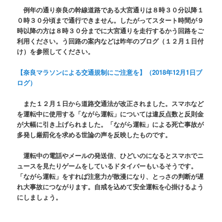
例年の通り奈良の幹線道路である大宮通りは８時３０分以降１
０時３０分頃まで通行できません。したがってスタート時間が９
時以降の方は８時３０分までに大宮通りを走行するかう回路をご
利用ください。う回路の案内などは昨年のブログ（１２月１日付
け）を参照してください。
【奈良マラソンによる交通規制にご注意を】（2018年12月1日ブ
ログ）
また１２月１日から道路交通法が改正されました。スマホなど
を運転中に使用する「ながら運転」については違反点数と反則金
が大幅に引き上げられました。「ながら運転」による死亡事故が
多発し厳罰化を求める世論の声を反映したものです。
運転中の電話やメールの発送信、ひどいのになるとスマホでニ
ュースを見たりゲームをしているドタイバーもいるそうです。
「ながら運転」をすれば注意力が散漫になり、とっさの判断が遅
れ大事故につながります。自戒を込めて安全運転を心掛けるよう
にしましょう。