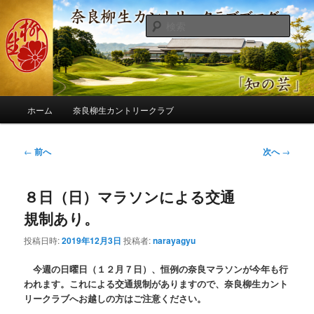
メ
季節の話題、クラブの出来事、コースの改修・更新作業、ゴルフに関する随
筆、喜怒哀楽などを気まぐれに発信します。
イ
検
ン
索
コ
奈良柳生カントリークラブ総支配人
ン
ブログ
テ
ン
メ
ツ
ホーム
奈良柳生カントリークラブ
イ
へ
ン
移
メ
投
←
前へ
次へ
→
動
ニ
稿
ュ
ナ
ー
８日（日）マラソンによる交通
ビ
ゲ
規制あり。
ー
シ
投稿日時:
2019年12月3日
投稿者:
narayagyu
ョ
ン
今週の日曜日（１２月７日）、恒例の奈良マラソンが今年も行
われます。これによる交通規制がありますので、奈良柳生カント
リークラブへお越しの方はご注意ください。