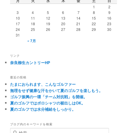
月
火
水
木
金
土
日
1
2
3
4
5
6
7
8
9
10
11
12
13
14
15
16
17
18
19
20
21
22
23
24
25
26
27
28
29
30
31
« 7月
リンク
奈良柳生カントリーHP
最近の投稿
たまにおられます、こんなゴルファー
無理をせず健康な汗をかいて夏のゴルフを楽しもう。
ゴルフ振興の一環「チーム対抗戦」を開催。
夏のゴルフではポロシャツの裾出しはOK。
夏のゴルフでは水分補給をしっかり。
ブログ内のキーワードを検索
検