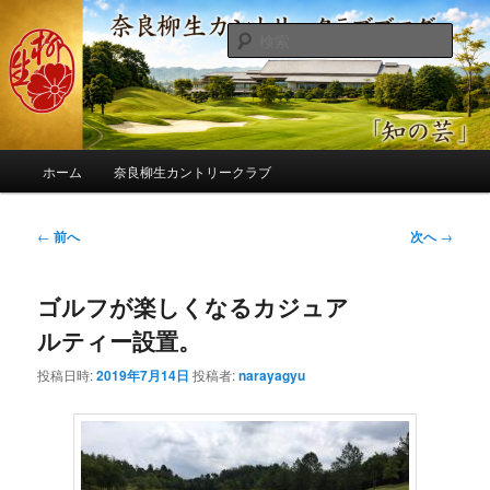
メ
季節の話題、クラブの出来事、コースの改修・更新作業、ゴルフに関する随
筆、喜怒哀楽などを気まぐれに発信します。
イ
検
ン
索
コ
奈良柳生カントリークラブ総支配人
ン
ブログ
テ
ン
メ
ツ
ホーム
奈良柳生カントリークラブ
イ
へ
ン
移
メ
投
←
前へ
次へ
→
動
ニ
稿
ュ
ナ
ー
ゴルフが楽しくなるカジュア
ビ
ゲ
ルティー設置。
ー
シ
投稿日時:
2019年7月14日
投稿者:
narayagyu
ョ
ン