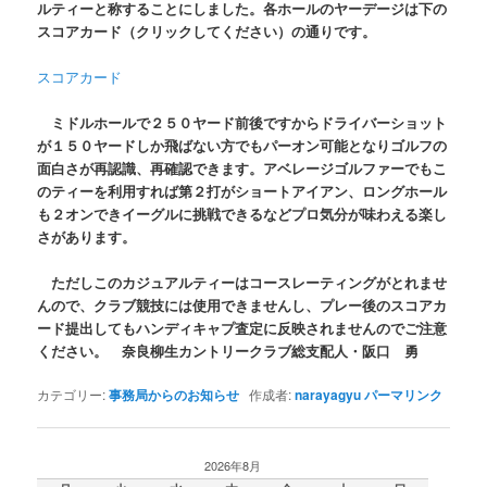
ルティーと称することにしました。各ホールのヤーデージは下の
スコアカード（クリックしてください）の通りです。
スコアカード
ミドルホールで２５０ヤード前後ですからドライバーショット
が１５０ヤードしか飛ばない方でもパーオン可能となりゴルフの
面白さが再認識、再確認できます。アベレージゴルファーでもこ
のティーを利用すれば第２打がショートアイアン、ロングホール
も２オンできイーグルに挑戦できるなどプロ気分が味わえる楽し
さがあります。
ただしこのカジュアルティーはコースレーティングがとれませ
んので、クラブ競技には使用できませんし、プレー後のスコアカ
ード提出してもハンディキャプ査定に反映されませんのでご注意
ください。 奈良柳生カントリークラブ総支配人・阪口 勇
カテゴリー:
事務局からのお知らせ
作成者:
narayagyu
パーマリンク
2026年8月