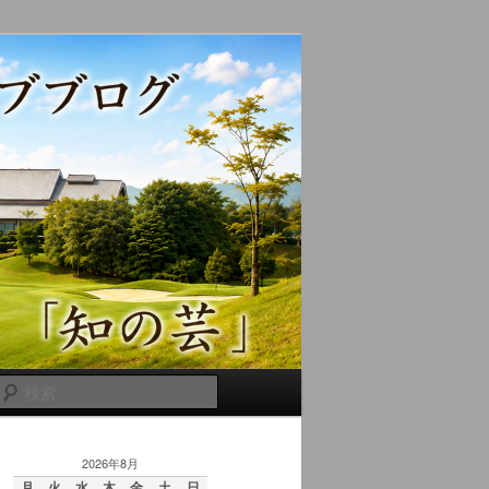
検
索
2026年8月
月
火
水
木
金
土
日