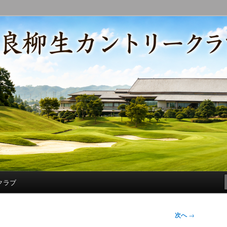
コースの改修・更新作業、ゴルフに関する随筆、喜怒哀楽などを気まぐ
トリークラブ総支配人ブログ
クラブ
次へ
→