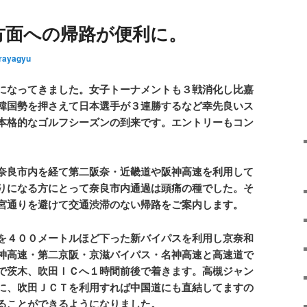
方面への帰路が便利に。
rayagyu
になってきました。女子トーナメントも３戦消化し比嘉
韓国勢を押さえて日本選手が３連勝するなど幸先良いス
本格的なゴルフシーズンの到来です。エントリーもコン
奈良市内を経て第二阪奈・近畿道や阪神高速を利用して
りになる方にとって奈良市内通過は頭痛の種でした。そ
宮通りを避けて交通渋滞のない帰路をご案内します。
を４００メートルほど下った新バイパスを利用し京奈和
神高速・第二京阪・京滋バイパス・名神高速と高速道で
で茨木、吹田ＩＣへ１時間前後で着きます。高槻ジャン
に、吹田ＪＣＴを利用すれば中国道にも直結してますの
ることができるようになりました。