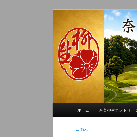
メ
季節の話題、クラブの出来事、
イ
れに発信します。
ン
奈良柳生カン
コ
ン
テ
ン
ツ
へ
移
動
メ
ホーム
奈良柳生カントリー
イ
ン
メ
投
←
前へ
ニ
稿