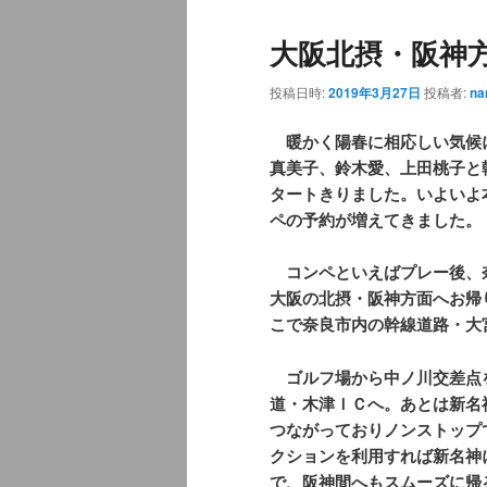
ュ
ナ
大阪北摂・阪神
ー
ビ
ゲ
投稿日時:
2019年3月27日
投稿者:
na
ー
シ
暖かく陽春に相応しい気候
ョ
真美子、鈴木愛、上田桃子と
ン
タートきりました。いよいよ
ペの予約が増えてきました。
コンペといえばプレー後、
大阪の北摂・阪神方面へお帰
こで奈良市内の幹線道路・大
ゴルフ場から中ノ川交差点
道・木津ＩＣへ。あとは新名
つながっておりノンストップ
クションを利用すれば新名神
で、阪神間へもスムーズに帰