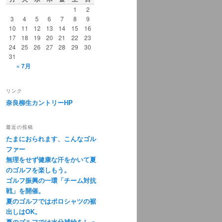
1
2
3
4
5
6
7
8
9
10
11
12
13
14
15
16
17
18
19
20
21
22
23
24
25
26
27
28
29
30
31
« 7月
リンク
奈良柳生カントリーHP
最近の投稿
たまにおられます、こんなゴル
ファー
無理をせず健康な汗をかいて夏
のゴルフを楽しもう。
ゴルフ振興の一環「チーム対抗
戦」を開催。
夏のゴルフではポロシャツの裾
出しはOK。
夏のゴルフでは水分補給をしっ