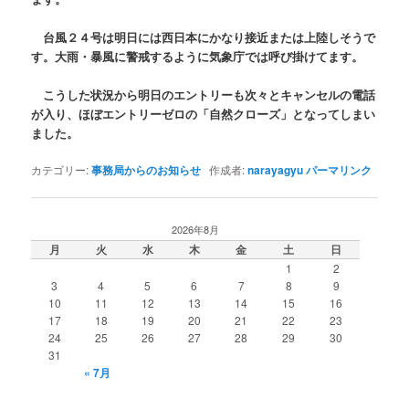
台風２４号は明日には西日本にかなり接近または上陸しそうで
す。大雨・暴風に警戒するように気象庁では呼び掛けてます。
こうした状況から明日のエントリーも次々とキャンセルの電話
が入り、ほぼエントリーゼロの「自然クローズ」となってしまい
ました。
カテゴリー:
事務局からのお知らせ
作成者:
narayagyu
パーマリンク
2026年8月
月
火
水
木
金
土
日
1
2
3
4
5
6
7
8
9
10
11
12
13
14
15
16
17
18
19
20
21
22
23
24
25
26
27
28
29
30
31
« 7月