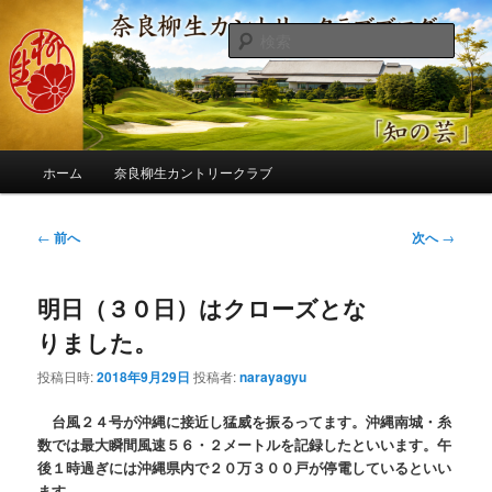
メ
季節の話題、クラブの出来事、コースの改修・更新作業、ゴルフに関する随
筆、喜怒哀楽などを気まぐれに発信します。
イ
検
ン
索
コ
奈良柳生カントリークラブ総支配人
ン
ブログ
テ
ン
メ
ツ
ホーム
奈良柳生カントリークラブ
イ
へ
ン
移
メ
投
←
前へ
次へ
→
動
ニ
稿
ュ
ナ
ー
明日（３０日）はクローズとな
ビ
ゲ
りました。
ー
シ
投稿日時:
2018年9月29日
投稿者:
narayagyu
ョ
ン
台風２４号が沖縄に接近し猛威を振るってます。沖縄南城・糸
数では最大瞬間風速５６・２メートルを記録したといいます。午
後１時過ぎには沖縄県内で２０万３００戸が停電しているといい
ます。