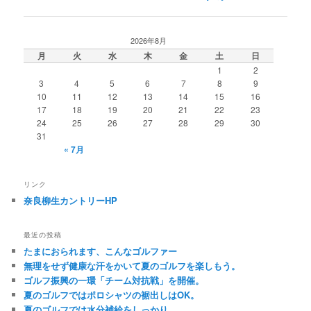
2026年8月
月
火
水
木
金
土
日
1
2
3
4
5
6
7
8
9
10
11
12
13
14
15
16
17
18
19
20
21
22
23
24
25
26
27
28
29
30
31
« 7月
リンク
奈良柳生カントリーHP
最近の投稿
たまにおられます、こんなゴルファー
無理をせず健康な汗をかいて夏のゴルフを楽しもう。
ゴルフ振興の一環「チーム対抗戦」を開催。
夏のゴルフではポロシャツの裾出しはOK。
夏のゴルフでは水分補給をしっかり。