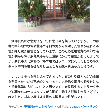
爆弾低気圧が北海道を中心に北日本を襲っていますが、この影
響で中部地方や近畿北部でも日本海から発達した雪雲が流れ込み
雪が降り続き積雪となっています。このため近畿地方の中部でも
雪が朝から降り奈良東部から三重県にかけて積雪があったようで
す。奈良県の北東部のゴルフ場ではクローズになったところやス
タート時間を遅らせたりしたところも数ヶ所あったようです。
いよいよ暮れも押し迫ってきました。官公庁やほとんどの企業
も明日あたりが仕事納めとなります。大掃除や正月の飾り付けな
ど迎春準備に大忙しのことと思います。奈良柳生カントリークラ
ブも朝からコーススタッフが玄関前に飾る大門松を作り上げてく
れました。ゴルフ場は３１日の大晦日まで営業します。
カテゴリー:
事務局からのお知らせ
作成者:
narayagyu
パーマリンク