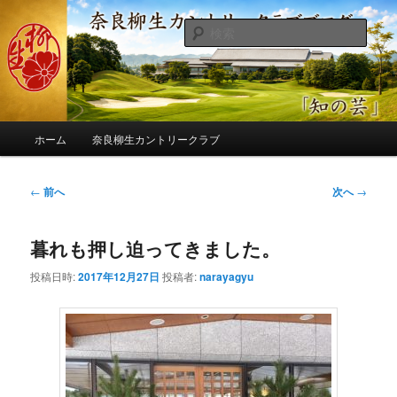
メ
季節の話題、クラブの出来事、コースの改修・更新作業、ゴルフに関する随
筆、喜怒哀楽などを気まぐれに発信します。
イ
検
ン
索
コ
奈良柳生カントリークラブ総支配人
ン
ブログ
テ
ン
メ
ツ
ホーム
奈良柳生カントリークラブ
イ
へ
ン
移
メ
投
←
前へ
次へ
→
動
ニ
稿
ュ
ナ
ー
暮れも押し迫ってきました。
ビ
ゲ
投稿日時:
2017年12月27日
投稿者:
narayagyu
ー
シ
ョ
ン