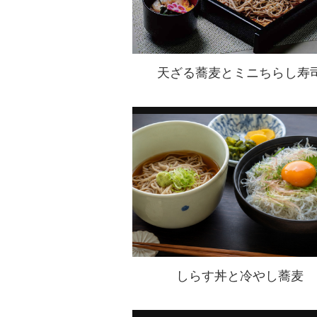
天ざる蕎麦とミニちらし寿
しらす丼と冷やし蕎麦