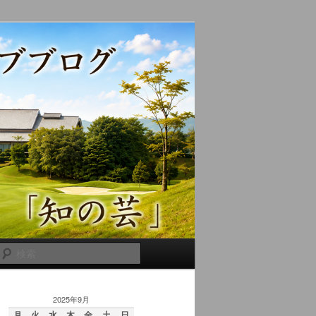
検
索
2025年9月
月
火
水
木
金
土
日