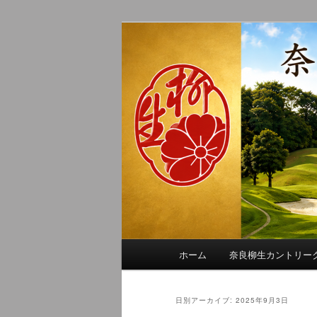
メ
サ
季節の話題、クラブの出来事、
イ
ブ
れに発信します。
ン
コ
奈良柳生カン
コ
ン
ン
テ
テ
ン
ン
ツ
ツ
へ
へ
移
移
動
動
メ
ホーム
奈良柳生カントリー
イ
ン
メ
日別アーカイブ:
2025年9月3日
ニ