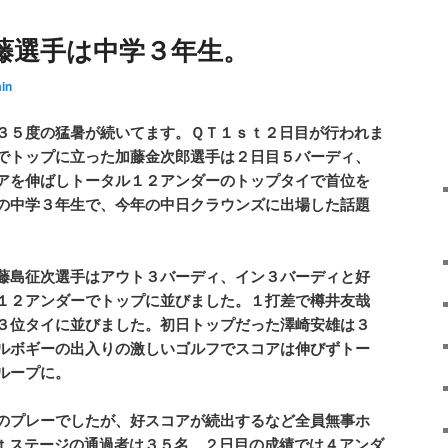
藤選手は中学３年生。
in
３５度の猛暑が続いてます。ＱＴ１ｓｔ２日目が行われま
でトップに立った加藤金次郎選手は２日目５バーディ、
アを伸ばしトータル１２アンダーのトップタイで首位を
の中学３年生で、今年の中日クラウンズに出場した話題
藤島征次選手はアウト３バーディ、イン３バーディと好
１２アンダーでトップに並びました。１打差で樽井友哉
３位タイに並びました。初日トップだった澤崎安雄は３
ルボギーの出入りの激しいゴルフでスコアは伸びずトー
ループに。
のプレーでしたが、好スコアが続出するなど全員無事ホ
ｓｔステージの通過者は３５名、２日目の成績では４アンダ