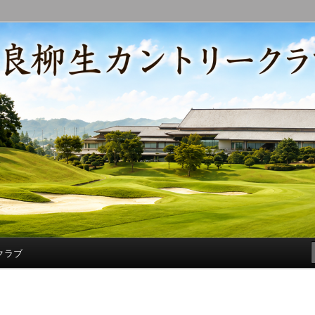
コースの改修・更新作業、ゴルフに関する随筆、喜怒哀楽などを気まぐ
トリークラブ総支配人ブログ
クラブ