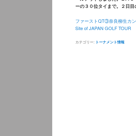
ーの３０位タイまで。２日目
ファーストQT③奈良柳生カントリーク
Site of JAPAN GOLF TOUR
カテゴリー:
トーナメント情報