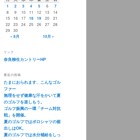
1
2
3
4
5
6
7
8
9
10
11
12
13
14
15
16
17
18
19
20
21
22
23
24
25
26
27
28
29
30
« 8月
10月 »
リンク
奈良柳生カントリーHP
最近の投稿
たまにおられます、こんなゴル
ファー
無理をせず健康な汗をかいて夏
のゴルフを楽しもう。
ゴルフ振興の一環「チーム対抗
戦」を開催。
夏のゴルフではポロシャツの裾
出しはOK。
夏のゴルフでは水分補給をしっ