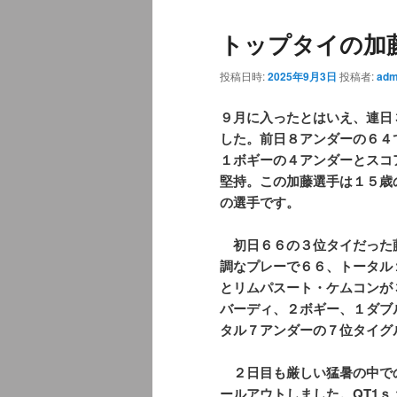
ュ
トップタイの加
ー
投稿日時:
2025年9月3日
投稿者:
adm
９月に入ったとはいえ、連日
した。前日８アンダーの６４
１ボギーの４アンダーとスコ
堅持。この加藤選手は１５歳
の選手です。
初日６６の３位タイだった
調なプレーで６６、トータル
とリムパスート・ケムコンが
バーディ、２ボギー、１ダブ
タル７アンダーの７位タイグ
２日目も厳しい猛暑の中で
ールアウトしました。QT1