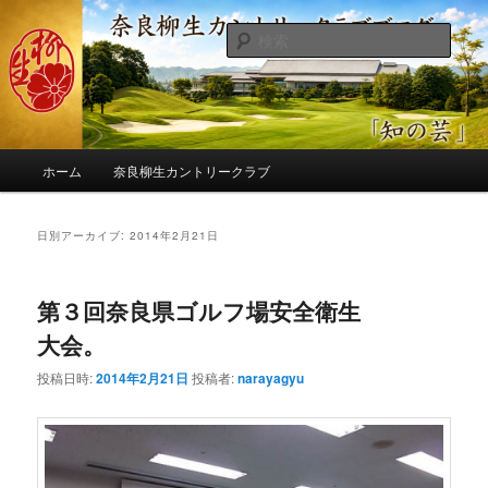
メ
サ
季節の話題、クラブの出来事、コースの改修・更新作業、ゴルフに関する随
筆、喜怒哀楽などを気まぐれに発信します。
イ
ブ
検
ン
コ
索
コ
ン
奈良柳生カントリークラブ総支配人
ン
テ
ブログ
テ
ン
ン
ツ
メ
ツ
へ
ホーム
奈良柳生カントリークラブ
イ
へ
移
ン
移
動
メ
日別アーカイブ:
2014年2月21日
動
ニ
ュ
ー
第３回奈良県ゴルフ場安全衛生
大会。
投稿日時:
2014年2月21日
投稿者:
narayagyu