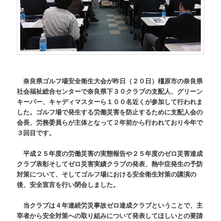
奈良県ゴルフ場安全衛生大会が昨日（２０日）橿原市の奈良県
社会福祉総合センターで奈良県下３０クラブの支配人、グリーン
キーパー、キャディマスターら１００名近くが参加して行われま
した。ゴルフ場で発生する労働災害を防止するために支配人会の
会長、労務委員らが主体となって２年前から行われており今年で
３回目です。
平成２５年度の労働災害の実態報告や２５年度のゼロ災害達成
クラブ表彰そしてゼロ災害実績クラブの発表、熱中症発生の予防
対策について、そしてゴルフ場における安全衛生対策の講演の
後、安全宣言を行い閉会しました。
当クラブは４年連続労災事故ゼロ達成クラブということで、主
宰者から安全対策への取り組みについて発表してほしいとの要請