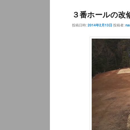
ュ
３番ホールの改
ー
投稿日時:
2014年2月13日
投稿者:
na