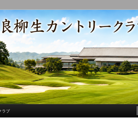
コースの改修・更新作業、ゴルフに関する随筆、喜怒哀楽などを気まぐ
トリークラブ総支配人ブログ
クラブ