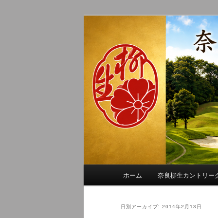
メ
サ
季節の話題、クラブの出来事、
イ
ブ
れに発信します。
ン
コ
奈良柳生カン
コ
ン
ン
テ
テ
ン
ン
ツ
ツ
へ
へ
移
移
動
動
メ
ホーム
奈良柳生カントリー
イ
ン
メ
日別アーカイブ:
2014年2月13日
ニ