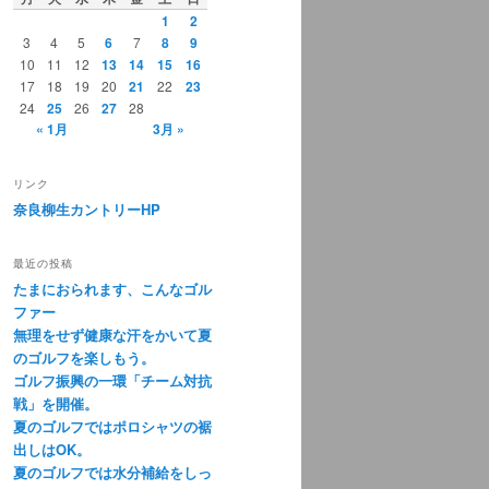
1
2
3
4
5
6
7
8
9
10
11
12
13
14
15
16
17
18
19
20
21
22
23
24
25
26
27
28
« 1月
3月 »
リンク
奈良柳生カントリーHP
最近の投稿
たまにおられます、こんなゴル
ファー
無理をせず健康な汗をかいて夏
のゴルフを楽しもう。
ゴルフ振興の一環「チーム対抗
戦」を開催。
夏のゴルフではポロシャツの裾
出しはOK。
夏のゴルフでは水分補給をしっ