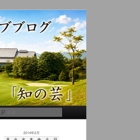
検
索
2014年2月
月
火
水
木
金
土
日