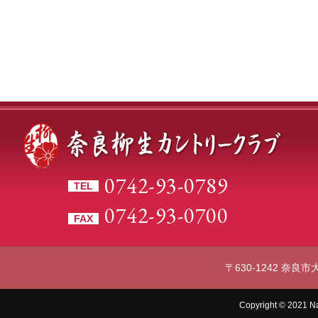
0742-93-0789
TEL
0742-93-0700
FAX
〒630-1242 奈
Copyright © 2021 Na